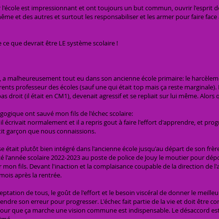
'école est impressionnant et ont toujours un but commun, ouvrir l'esprit des
même et des autres et surtout les responsabiliser et les armer pour faire face
e ce que devrait être LE système scolaire !
iel, a malheureusement tout eu dans son ancienne école primaire: le harcèleme
érents professeur des écoles (sauf une qui était top mais ça reste marginale).
pas droit (il était en CM1), devenait agressif et se repliait sur lui même. Alors 
ogique ont sauvé mon fils de l'échec scolaire:
il écrivait normalement et il a repris gout à faire l'effort d'apprendre, et pr
tit garçon que nous connaissions.
e était plutôt bien intégré dans l'ancienne école jusqu'au départ de son frèr
cé l'année scolaire 2022-2023 au poste de police de Jouy le moutier pour dé
er mon fils. Devant l'inaction et la complaisance coupable de la direction de
 mois après la rentrée.
ceptation de tous, le goût de l'effort et le besoin viscéral de donner le meill
dre son erreur pour progresser. L'échec fait partie de la vie et doit être com
pour que ça marche une vision commune est indispensable. Le désaccord est