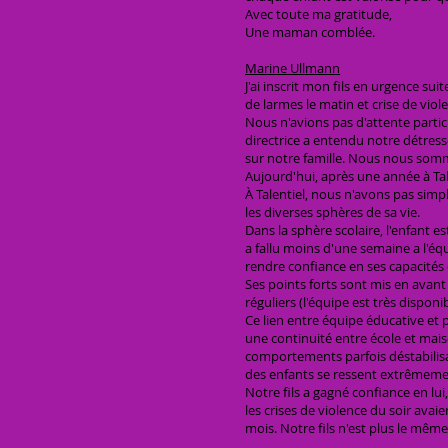
Avec toute ma gratitude,
Une maman comblée.
Marine Ullmann
J'ai inscrit mon fils en urgence s
de larmes le matin et crise de viol
Nous n'avions pas d'attente particu
directrice a entendu notre détresse
sur notre famille. Nous nous somm
Aujourd'hui, après une année à Tale
À Talentiel, nous n'avons pas simp
les diverses sphères de sa vie.
Dans la sphère scolaire, l'enfant est 
a fallu moins d'une semaine a l'équi
rendre confiance en ses capacités 
Ses points forts sont mis en avant 
réguliers (l'équipe est très disponi
Ce lien entre équipe éducative et p
une continuité entre école et mai
comportements parfois déstabilisan
des enfants se ressent extrêmemen
Notre fils a gagné confiance en lui,
les crises de violence du soir avai
mois. Notre fils n'est plus le même