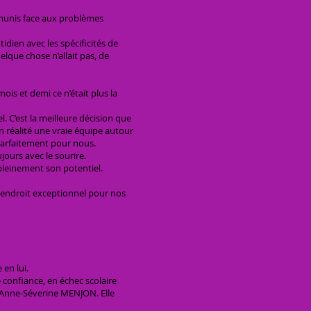
munis face aux problèmes
dien avec les spécificités de
lque chose n’allait pas, de
ois et demi ce n’était plus la
l. C’est la meilleure décision que
n réalité une vraie équipe autour
 parfaitement pour nous.
jours avec le sourire.
pleinement son potentiel.
n endroit exceptionnel pour nos
en lui.
confiance, en échec scolaire
e, Anne-Séverine MENJON. Elle