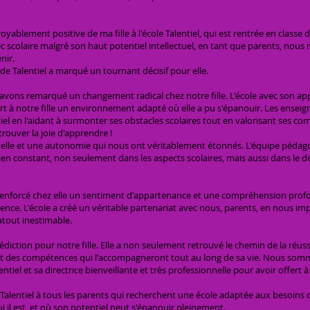
royablement positive de ma fille à l'école Talentiel, qui est rentrée en classe
ec scolaire malgré son haut potentiel intellectuel, en tant que parents, no
nir.
 Talentiel a marqué un tournant décisif pour elle.
avons remarqué un changement radical chez notre fille. L'école avec son appr
ffert à notre fille un environnement adapté où elle a pu s'épanouir. Les enseign
tiel en l'aidant à surmonter ses obstacles scolaires tout en valorisant ses c
trouver la joie d'apprendre !
 elle et une autonomie qui nous ont véritablement étonnés. L'équipe pédag
utien constant, non seulement dans les aspects scolaires, mais aussi dans l
 renforcé chez elle un sentiment d'appartenance et une compréhension profon
férence. L'école a créé un véritable partenariat avec nous, parents, en nous 
atout inestimable.
édiction pour notre fille. Elle a non seulement retrouvé le chemin de la réu
 et des compétences qui l'accompagneront tout au long de sa vie. Nous s
ntiel et sa directrice bienveillante et très professionnelle pour avoir offert 
entiel à tous les parents qui recherchent une école adaptée aux besoins de
i il est, et où son potentiel peut s'épanouir pleinement.