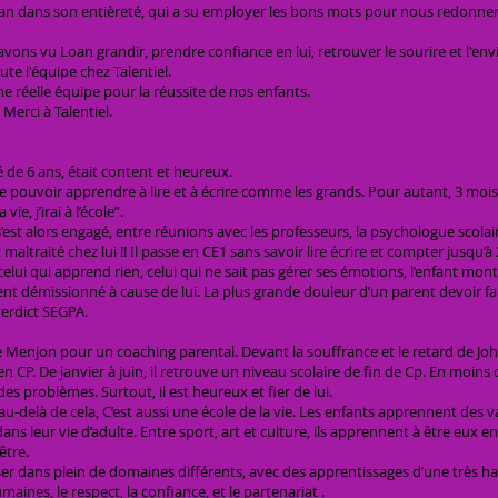
an dans son entièreté, qui a su employer les bons mots pour nous redonner 
ons vu Loan grandir, prendre confiance en lui, retrouver le sourire et l'envie 
te l'équipe chez Talentiel.
ne réelle équipe pour la réussite de nos enfants.
erci à Talentiel.
é de 6 ans, était content et heureux.
, de pouvoir apprendre à lire et à écrire comme les grands. Pour autant, 3 mois a
ie, j’irai à l’école”.
st alors engagé, entre réunions avec les professeurs, la psychologue scolaire
traité chez lui !! Il passe en CE1 sans savoir lire écrire et compter jusqu’à 2
ole, celui qui apprend rien, celui qui ne sait pas gérer ses émotions, l’enfant mo
ent démissionné à cause de lui. La plus grande douleur d’un parent devoir fai
erdict SEGPA.
Menjon pour un coaching parental. Devant la souffrance et le retard de Joha
n CP. De janvier à juin, il retrouve un niveau scolaire de fin de Cp. En moins de
s problèmes. Surtout, il est heureux et fier de lui.
 au-delà de cela, C’est aussi une école de la vie. Les enfants apprennent des
ns leur vie d’adulte. Entre sport, art et culture, ils apprennent à être eux en 
 être.
ser dans plein de domaines différents, avec des apprentissages d’une très h
aines, le respect, la confiance, et le partenariat .