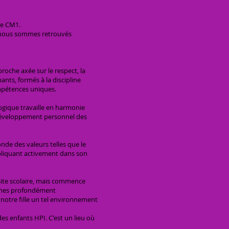
 de CM1.
us nous sommes retrouvés
oche axée sur le respect, la
ants, formés à la discipline
ompétences uniques.
ogique travaille en harmonie
e développement personnel des
de des valeurs telles que le
impliquant activement dans son
ssite scolaire, mais commence
ommes profondément
à notre fille un tel environnement
s enfants HPI. C'est un lieu où