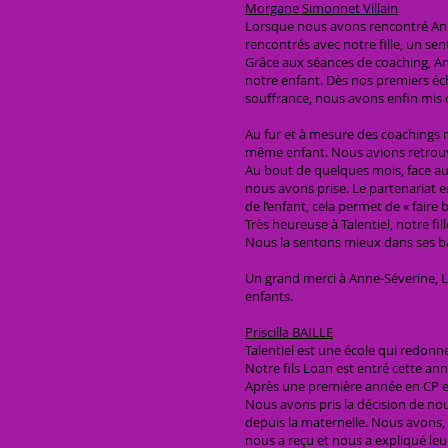
Morgane Simonnet Villain
Lorsque nous avons rencontré Ann
rencontrés avec notre fille, un s
Grâce aux séances de coaching, An
notre enfant. Dès nos premiers éc
souffrance, nous avons enfin mis 
Au fur et à mesure des coachings no
même enfant. Nous avions retrouvé u
Au bout de quelques mois, face aux m
nous avons prise. Le partenariat 
de l’enfant, cela permet de « faire
Très heureuse à Talentiel, notre fi
Nous la sentons mieux dans ses ba
Un grand merci à Anne-Séverine, La
enfants.
Priscilla BAILLE
Talentiel est une école qui redonn
Notre fils Loan est entré cette ann
Après une première année en CP en 
Nous avons pris la décision de no
depuis la maternelle. Nous avons, 
nous a reçu et nous a expliqué le