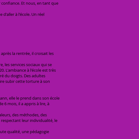
confiance. Et nous, en tant que
d'aller à l'école. Un réel
près la rentrée, il croisait les
, les services sociaux qui se
0. L'ambiance à l'école est très
ntré du doigts. Des adultes
re subir cette torture à son
nn, elle le prend dans son école
 6 mois, il a appris à lire, à
 valeurs, des méthodes, des
respectant leur individualité, le
aute qualité, une pédagogie