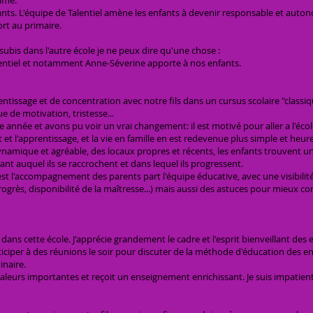
imé.
sants. L'équipe de Talentiel amène les enfants à devenir responsable et auto
rt au primaire.
ubis dans l'autre école je ne peux dire qu'une chose :
lentiel et notamment Anne-Séverine apporte à nos enfants.
entissage et de concentration avec notre fils dans un cursus scolaire "classi
 de motivation, tristesse...
te année et avons pu voir un vrai changement: il est motivé pour aller a l'écol
t et l'apprentissage, et la vie en famille en est redevenue plus simple et heur
namique et agréable, des locaux propres et récents, les enfants trouvent un
nt auquel ils se raccrochent et dans lequel ils progressent.
est l'accompagnement des parents part l'équipe éducative, avec une visibilité 
 progrès, disponibilité de la maîtresse...) mais aussi des astuces pour mieux 
it dans cette école. J'apprécie grandement le cadre et l'esprit bienveillant des
ticiper à des réunions le soir pour discuter de la méthode d'éducation des en
inaire.
valeurs importantes et reçoit un enseignement enrichissant. Je suis impatient