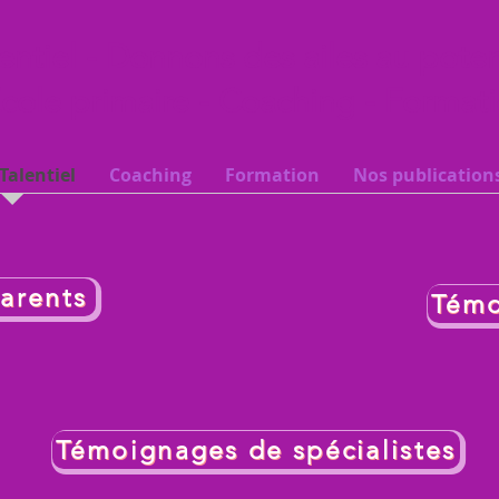
entiel - Donnons des ailes au pote
cole primaire - Coaching - Format
Talentiel
Coaching
Formation
Nos publications
arents
Témo
Témoignages de spécialistes