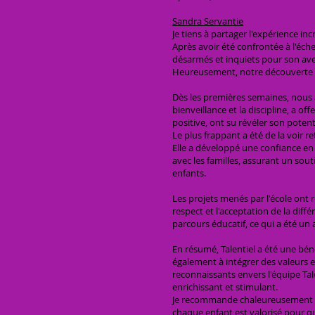
Sandra Servantie
Je tiens à partager l'expérience inc
Après avoir été confrontée à l'éch
désarmés et inquiets pour son ave
Heureusement, notre découverte de
Dès les premières semaines, nous 
bienveillance et la discipline, a o
positive, ont su révéler son poten
Le plus frappant a été de la voir re
Elle a développé une confiance en
avec les familles, assurant un so
enfants.
Les projets menés par l'école ont
respect et l'acceptation de la dif
parcours éducatif, ce qui a été un 
En résumé, Talentiel a été une bén
également à intégrer des valeurs
reconnaissants envers l'équipe Tale
enrichissant et stimulant.
Je recommande chaleureusement Tal
chaque enfant est valorisé pour qu