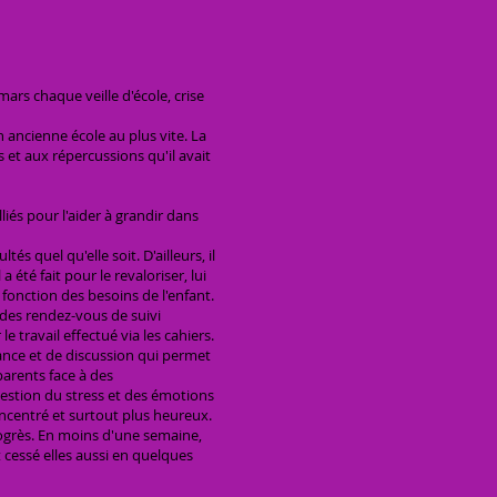
ars chaque veille d'école, crise
n ancienne école au plus vite. La
 et aux répercussions qu'il avait
iés pour l'aider à grandir dans
tés quel qu'elle soit. D'ailleurs, il
 été fait pour le revaloriser, lui
 fonction des besoins de l'enfant.
à des rendez-vous de suivi
e travail effectué via les cahiers.
iance et de discussion qui permet
arents face à des
gestion du stress et des émotions
ncentré et surtout plus heureux.
 progrès. En moins d'une semaine,
t cessé elles aussi en quelques