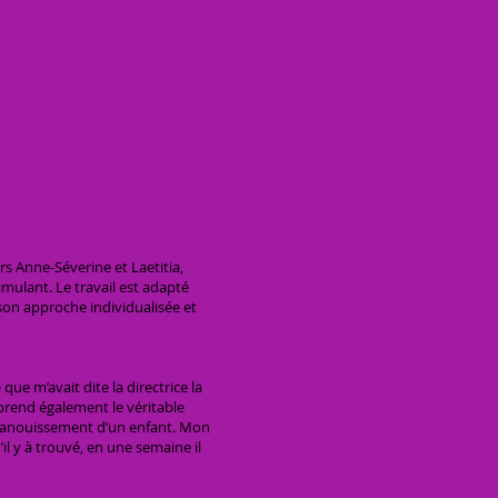
s Anne-Séverine et Laetitia,
imulant. Le travail est adapté
on approche individualisée et
ue m’avait dite la directrice la
prend également le véritable
’épanouissement d’un enfant. Mon
’il y à trouvé, en une semaine il