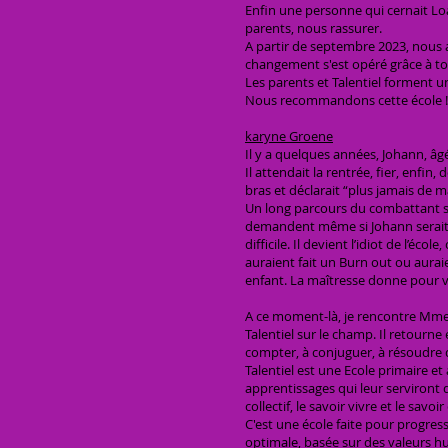
Enfin une personne qui cernait Lo
parents, nous rassurer.
A partir de septembre 2023, nous av
changement s'est opéré grâce à tou
Les parents et Talentiel forment u
Nous recommandons cette école ! M
karyne Groene
Il y a quelques années, Johann, âg
Il attendait la rentrée, fier, enfin
bras et déclarait “plus jamais de ma v
Un long parcours du combattant s’e
demandent même si Johann serait mal
difficile. Il devient l’idiot de l’éc
auraient fait un Burn out ou aurai
enfant. La maîtresse donne pour v
A ce moment-là, je rencontre Mme 
Talentiel sur le champ. Il retourne e
compter, à conjuguer, à résoudre de
Talentiel est une Ecole primaire et
apprentissages qui leur serviront da
collectif, le savoir vivre et le savoir
C'est une école faite pour progres
optimale, basée sur des valeurs hum