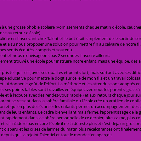
uite à une grosse phobie scolaire (vomissements chaque matin d'école, cauchem
ence au retour d'école).
lière en l'inscrivant chez Talentiel, le but était simplement de le sortir de so
 et a su nous proposer une solution pour mettre fin au calvaire de notre fils
es sentis écoutés, compris et soutenu.
ntiel, nous n'envisageons pas 2 secondes l'inscrire ailleurs.
lement trouvé une école pour instruire notre enfant, mais une équipe, des all
pris tel qu'il est, avec ses qualités et points fort, mais surtout avec ses difficul
pe éducative pour mettre le doigt sur celle de mon fils et un travail colossal a
et lui donner le goût de l'effort. La méthode et les attendus sont adaptés en
et ses points faibles sont travaillés en équipe avec nous les parents, grâce 
ble et à l'écoute avec des rendez-vous rapide.) et aux retours chaque jour sur l
arent se ressent dans la sphère familiale ou l'école crée un vrai lien de conf
son et qui en plus de sécuriser les enfants permet un accompagnement des p
t de leurs enfants. Le cadre bienveillant mais ferme, l'apprentissage de la 
t rapidement dans la sphère personnelle de ce dernier, plus calme, plus co
 et si il n'adore pas encore l'école il ne la déteste plus et c'est déjà un gros
ent disparu et les crises de larmes du matin plus récalcitrantes ont finalemen
 depuis qu'il a rejoint Talentiel et tout le monde s'en aperçoit