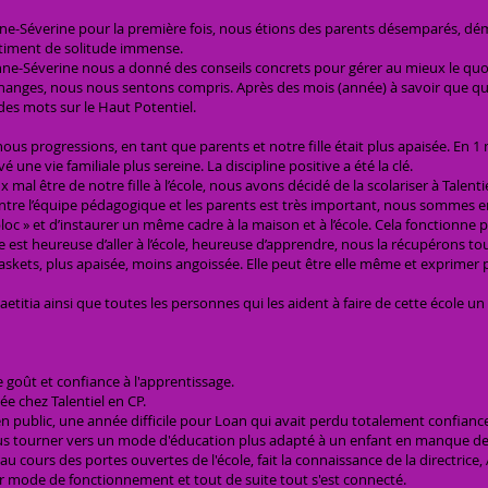
e-Séverine pour la première fois, nous étions des parents désemparés, dé
entiment de solitude immense.
ne-Séverine nous a donné des conseils concrets pour gérer au mieux le quoti
hanges, nous nous sentons compris. Après des mois (année) à savoir que que
des mots sur le Haut Potentiel.
us progressions, en tant que parents et notre fille était plus apaisée. En 1 m
ne vie familiale plus sereine. La discipline positive a été la clé.
al être de notre fille à l’école, nous avons décidé de la scolariser à Talentie
entre l’équipe pédagogique et les parents est très important, nous sommes e
 bloc » et d’instaurer un même cadre à la maison et à l’école. Cela fonctionne
lle est heureuse d’aller à l’école, heureuse d’apprendre, nous la récupérons tou
skets, plus apaisée, moins angoissée. Elle peut être elle même et exprimer 
etitia ainsi que toutes les personnes qui les aident à faire de cette école u
e goût et confiance à l'apprentissage.
ée chez Talentiel en CP.
public, une année difficile pour Loan qui avait perdu totalement confiance 
us tourner vers un mode d'éducation plus adapté à un enfant en manque de 
au cours des portes ouvertes de l'école, fait la connaissance de la directric
ur mode de fonctionnement et tout de suite tout s'est connecté.