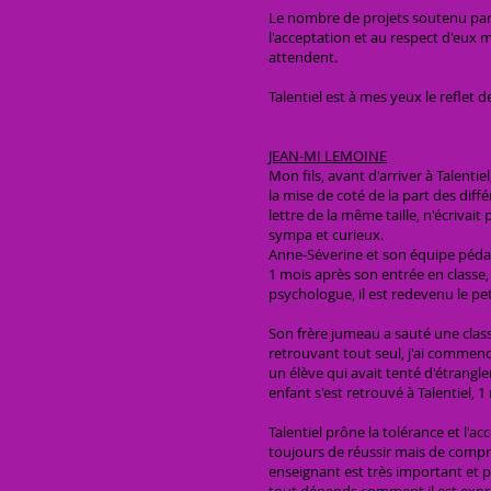
Le nombre de projets soutenu par l
l'acceptation et au respect d'eux 
attendent.
Talentiel est à mes yeux le reflet d
JEAN-MI LEMOINE
Mon fils, avant d'arriver à Talent
la mise de coté de la part des diff
lettre de la même taille, n'écrivait 
sympa et curieux.
Anne-Séverine et son équipe pédag
1 mois après son entrée en classe, 
psychologue, il est redevenu le pe
Son frère jumeau a sauté une class
retrouvant tout seul, j'ai commen
un élève qui avait tenté d'étrangl
enfant s'est retrouvé à Talentiel, 1
Talentiel prône la tolérance et l'ac
toujours de réussir mais de compren
enseignant est très important et 