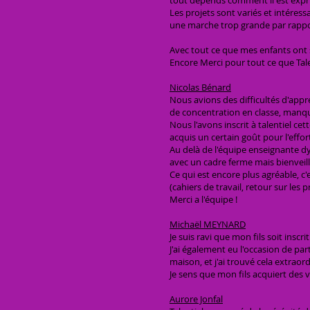
tout dépends comment il est expr
Les projets sont variés et intéres
une marche trop grande par rappo
Avec tout ce que mes enfants ont s
Encore Merci pour tout ce que Ta
Nicolas Bénard
Nous avions des difficultés d'appr
de concentration en classe, manque
Nous l'avons inscrit à talentiel cet
acquis un certain goût pour l'effor
Au delà de l'équipe enseignante dy
avec un cadre ferme mais bienveilla
Ce qui est encore plus agréable, c'
(cahiers de travail, retour sur les
Merci a l'équipe !
Michaël MEYNARD
Je suis ravi que mon fils soit inscr
J'ai également eu l'occasion de par
maison, et j'ai trouvé cela extraord
Je sens que mon fils acquiert des 
Aurore Jonfal