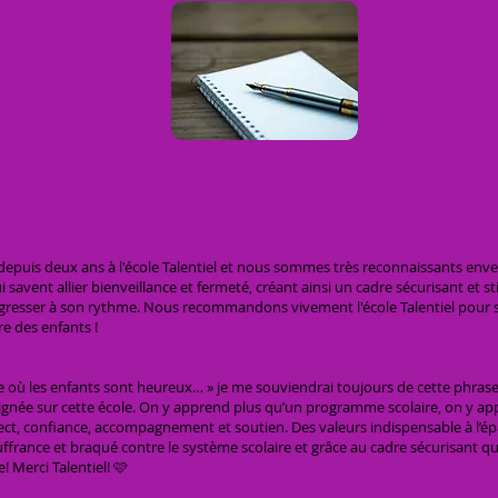
 parents
depuis deux ans à l'école Talentiel et nous sommes très reconnaissants enver
avent allier bienveillance et fermeté, créant ainsi un cadre sécurisant et st
gresser à son rythme. Nous recommandons vivement l'école Talentiel pour s
e des enfants !
e où les enfants sont heureux… » je me souviendrai toujours de cette phrase q
eignée sur cette école. On y apprend plus qu’un programme scolaire, on y ap
pect, confiance, accompagnement et soutien. Des valeurs indispensable à l
souffrance et braqué contre le système scolaire et grâce au cadre sécurisant qu
le! Merci Talentiel! 🩷