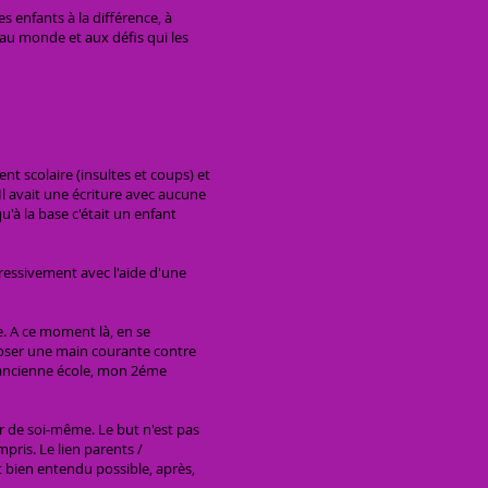
 enfants à la différence, à
 au monde et aux défis qui les
nt scolaire (insultes et coups) et
 Il avait une écriture avec aucune
qu'à la base c'était un enfant
ogressivement avec l'aide d'une
e. A ce moment là, en se
poser une main courante contre
 l'ancienne école, mon 2éme
eur de soi-même. Le but n'est pas
pris. Le lien parents /
 bien entendu possible, après,