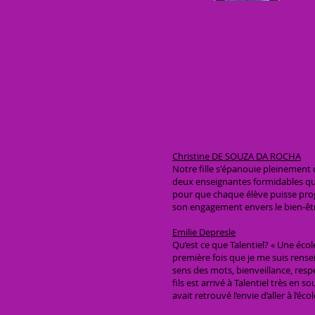
Témoignages de
Christine DE SOUZA DA ROCHA
Notre fille s'épanouie pleinement 
deux enseignantes formidables qui s
pour que chaque élève puisse pro
son engagement envers le bien-êtr
Emilie Depresle
Qu’est ce que Talentiel? « Une écol
première fois que je me suis rens
sens des mots, bienveillance, res
fils est arrivé à Talentiel très en 
avait retrouvé l’envie d’aller à l’éco