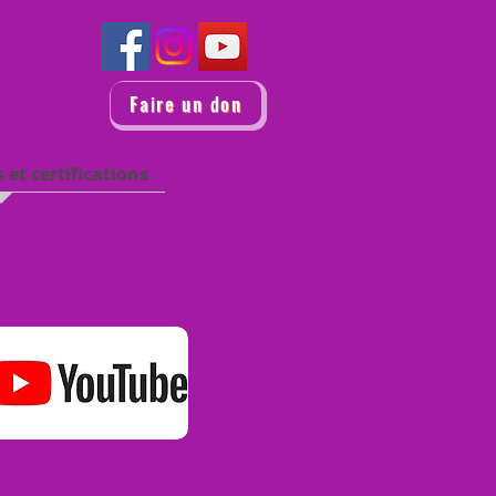
ntiel
ion
Faire un don
 et certifications