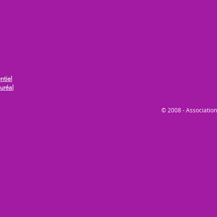
Page Instagram
de Talentiel
ntiel
uréal
© 2008 - Association