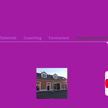
entiel - Donnons des ailes au pote
cole primaire - Coaching - Format
Talentiel
Coaching
Formation
Nos publications