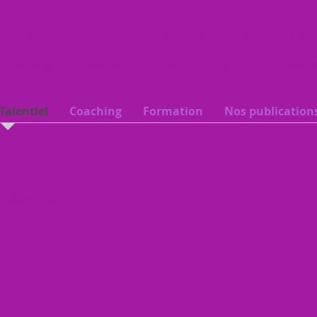
entiel - Donnons des ailes au pote
cole primaire - Coaching - Format
Talentiel
Coaching
Formation
Nos publications
l'école